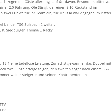
nach zogen die Gäste allerdings auf 6:1 davon. Besonders bitter wa
iner 2:0-Führung. Ole Stingl, der einen 8:10-Rückstand im
h zwei Punkte für ihr Team ein, für Melissa war dagegen im letzte
l bei der TSG Sulzbach 2 weiter.
hr, K. Siedbürger, Thoma/L. Racky
nd 15-1 eine tadellose Leistung. Zunächst gewann er das Doppel mi
noch zwei Einzelerfolge folgen, den zweiten sogar nach einem 0:2-
s immer weiter steigerte und seinem Kontrahenten im
 TTV
 TTV