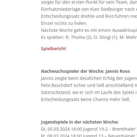
sorgte für den ersten Punkt für sein Team, da
Fünfsatzniederlage von Kian Siedbürger nach e
Entscheidungssatz drehte und Rico fuhren noc
Einzel nichts zu holen.
Nächste Woche geht es mit einem Auswärtsspie
Es spielten: R. Thoma (2), O. Stingl (1), M. Mo
Spielbericht
Nachwuchsspieler der Woche: Jannis Roos
Jannis zeigte beim deutlichen Erfolg der Juge
Felix Raschdorf sicher und ließ anschließend 
Satzrückstand, wo er sich im Laufe des Spiel
Entscheidungssatz keine Chance mehr ließ.
Jugendspiele in der nächsten Woche:
Di. 05.03.2024 18:00 Jugend 19-2 – Bremthaler
Fr. 08.03.2024 18:00 Jugend 13 – Neuenhainer