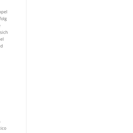
ppel
folg
e
 sich
el
nd
n
Rico