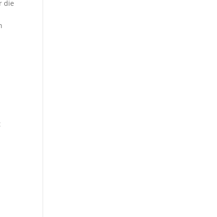
r die
n
t