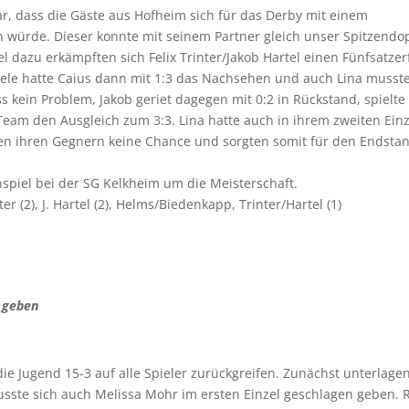
ar, dass die Gäste aus Hofheim sich für das Derby mit einem
ken würde. Dieser konnte mit seinem Partner gleich unser Spitzendo
l dazu erkämpften sich Felix Trinter/Jakob Hartel einen Fünfsatzer
iele hatte Caius dann mit 1:3 das Nachsehen und auch Lina musst
s kein Problem, Jakob geriet dagegen mit 0:2 in Rückstand, spielte
 Team den Ausgleich zum 3:3. Lina hatte auch in ihrem zweiten Einz
eßen ihren Gegnern keine Chance und sorgten somit für den Endsta
nspiel bei der SG Kelkheim um die Meisterschaft.
ter (2), J. Hartel (2), Helms/Biedenkapp, Trinter/Hartel (1)
 geben
ie Jugend 15-3 auf alle Spieler zurückgreifen. Zunächst unterlage
ste sich auch Melissa Mohr im ersten Einzel geschlagen geben. 