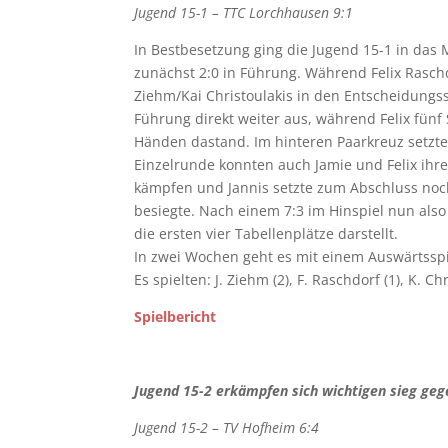
Jugend 15-1 – TTC Lorchhausen 9:1
In Bestbesetzung ging die Jugend 15-1 in das
zunächst 2:0 in Führung. Während Felix Rasch
Ziehm/Kai Christoulakis in den Entscheidungs
Führung direkt weiter aus, während Felix fün
Händen dastand. Im hinteren Paarkreuz setzten
Einzelrunde konnten auch Jamie und Felix ihre
kämpfen und Jannis setzte zum Abschluss noch
besiegte. Nach einem 7:3 im Hinspiel nun als
die ersten vier Tabellenplätze darstellt.
In zwei Wochen geht es mit einem Auswärtsspi
Es spielten: J. Ziehm (2), F. Raschdorf (1), K. Ch
Spielbericht
Jugend 15-2 erkämpfen sich wichtigen sieg ge
Jugend 15-2 – TV Hofheim 6:4