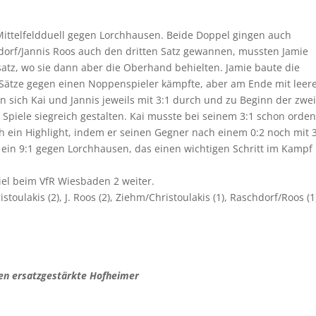
 Mittelfeldduell gegen Lorchhausen. Beide Doppel gingen auch
dorf/Jannis Roos auch den dritten Satz gewannen, mussten Jamie
satz, wo sie dann aber die Oberhand behielten. Jamie baute die
f Sätze gegen einen Noppenspieler kämpfte, aber am Ende mit leer
 sich Kai und Jannis jeweils mit 3:1 durch und zu Beginn der zwe
 Spiele siegreich gestalten. Kai musste bei seinem 3:1 schon orden
 ein Highlight, indem er seinen Gegner nach einem 0:2 noch mit 
o ein 9:1 gegen Lorchhausen, das einen wichtigen Schritt im Kamp
el beim VfR Wiesbaden 2 weiter.
ristoulakis (2), J. Roos (2), Ziehm/Christoulakis (1), Raschdorf/Roos (1
gen ersatzgestärkte Hofheimer